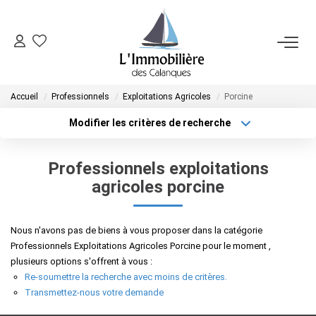
SYNDIC
Accueil
Professionnels
Exploitations Agricoles
Porcine
FAIRE GÉRER
Modifier les critères de recherche
Localisation
Type de bien
Localisation
Sélectionnez...
VENDRE
Professionnels exploitations
Surface min
Budget max
agricoles porcine
ACHETER
Plus de critères
Créer une alerte
Nous n'avons pas de biens à vous proposer dans la catégorie
NOTRE AGENCE
Professionnels Exploitations Agricoles Porcine pour le moment ,
plusieurs options s'offrent à vous :
Re-soumettre la recherche avec moins de critères.
CONTACT
Transmettez-nous votre demande