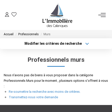
SYNDIC
Accueil
Professionnels
Murs
FAIRE GÉRER
Modifier les critères de recherche
Localisation
Type de bien
Localisation
Sélectionnez...
VENDRE
Professionnels murs
Surface min
Budget max
ACHETER
Nous n'avons pas de biens à vous proposer dans la catégorie
Plus de critères
Créer une alerte
Professionnels Murs pour le moment , plusieurs options s'offrent à vous
NOTRE AGENCE
:
Re-soumettre la recherche avec moins de critères.
Transmettez-nous votre demande
CONTACT