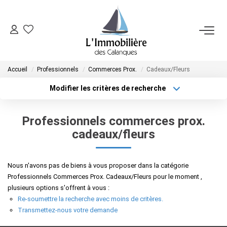
SYNDIC
Accueil
Professionnels
Commerces Prox.
Cadeaux/Fleurs
FAIRE GÉRER
Modifier les critères de recherche
Localisation
Type de bien
Localisation
Sélectionnez...
VENDRE
Professionnels commerces prox.
Surface min
Budget max
cadeaux/fleurs
ACHETER
Plus de critères
Créer une alerte
Nous n'avons pas de biens à vous proposer dans la catégorie
NOTRE AGENCE
Professionnels Commerces Prox. Cadeaux/Fleurs pour le moment ,
plusieurs options s'offrent à vous :
Re-soumettre la recherche avec moins de critères.
CONTACT
Transmettez-nous votre demande