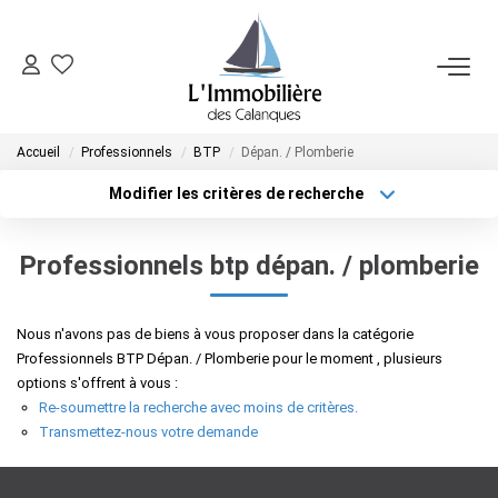
SYNDIC
Accueil
Professionnels
BTP
Dépan. / Plomberie
FAIRE GÉRER
Modifier les critères de recherche
Localisation
Type de bien
Localisation
Sélectionnez...
VENDRE
Professionnels btp dépan. / plomberie
Surface min
Budget max
ACHETER
Nous n'avons pas de biens à vous proposer dans la catégorie
Plus de critères
Créer une alerte
Professionnels BTP Dépan. / Plomberie pour le moment , plusieurs
NOTRE AGENCE
options s'offrent à vous :
Re-soumettre la recherche avec moins de critères.
Transmettez-nous votre demande
CONTACT