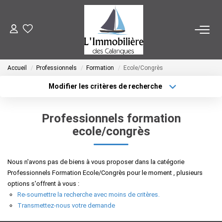
SYNDIC
Accueil
Professionnels
Formation
Ecole/Congrès
FAIRE GÉRER
Modifier les critères de recherche
Localisation
Type de bien
Surface min
VENDRE
Budget max
Professionnels formation
ecole/congrès
Plus de critères
Créer une alerte
ACHETER
Nous n'avons pas de biens à vous proposer dans la catégorie
NOTRE AGENCE
Professionnels Formation Ecole/Congrès pour le moment , plusieurs
options s'offrent à vous :
Re-soumettre la recherche avec moins de critères.
CONTACT
Transmettez-nous votre demande