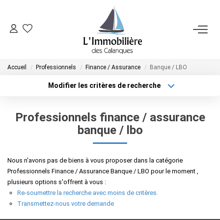
SYNDIC
Accueil
Professionnels
Finance / Assurance
Banque / LBO
FAIRE GÉRER
Modifier les critères de recherche
Localisation
Type de bien
Localisation
Sélectionnez...
VENDRE
Professionnels finance / assurance
Surface min
Budget max
banque / lbo
ACHETER
Plus de critères
Créer une alerte
Nous n'avons pas de biens à vous proposer dans la catégorie
NOTRE AGENCE
Professionnels Finance / Assurance Banque / LBO pour le moment ,
plusieurs options s'offrent à vous :
Re-soumettre la recherche avec moins de critères.
CONTACT
Transmettez-nous votre demande