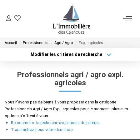
SYNDIC
Accueil
Professionnels
Agri / Agro
Expl. agricoles
FAIRE GÉRER
Modifier les critères de recherche
Localisation
Type de bien
Localisation
Sélectionnez...
VENDRE
Professionnels agri / agro expl.
Surface min
Budget max
agricoles
ACHETER
Plus de critères
Créer une alerte
Nous n'avons pas de biens à vous proposer dans la catégorie
NOTRE AGENCE
Professionnels Agri / Agro Expl. agricoles pour le moment , plusieurs
options s'offrent à vous :
Re-soumettre la recherche avec moins de critères.
CONTACT
Transmettez-nous votre demande