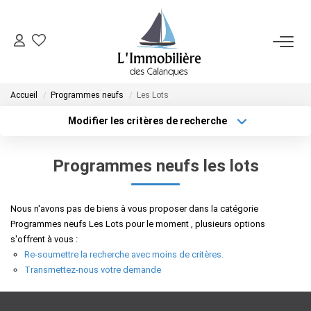
SYNDIC
Accueil
Programmes neufs
Les Lots
FAIRE GÉRER
Modifier les critères de recherche
Localisation
Type de bien
Localisation
Sélectionnez...
VENDRE
Programmes neufs les lots
Surface min
Budget max
ACHETER
Nous n'avons pas de biens à vous proposer dans la catégorie
Plus de critères
Créer une alerte
Programmes neufs Les Lots pour le moment , plusieurs options
NOTRE AGENCE
s'offrent à vous :
Re-soumettre la recherche avec moins de critères.
Transmettez-nous votre demande
CONTACT