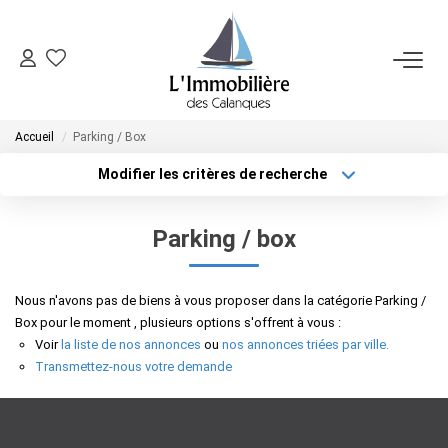
SYNDIC
Accueil
Parking / Box
FAIRE GÉRER
Modifier les critères de recherche
Localisation
Type de bien
Localisation
Sélectionnez...
VENDRE
Parking / box
Surface min
Budget max
ACHETER
Nous n'avons pas de biens à vous proposer dans la catégorie Parking /
Plus de critères
Créer une alerte
Box pour le moment , plusieurs options s'offrent à vous :
NOTRE AGENCE
Voir
la liste de nos annonces
ou
nos annonces triées par ville.
Transmettez-nous votre demande
CONTACT